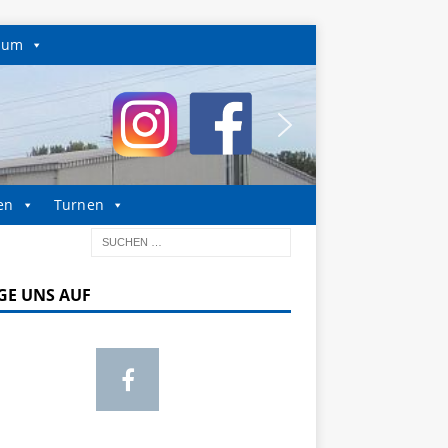
sum
en
Turnen
GE UNS AUF