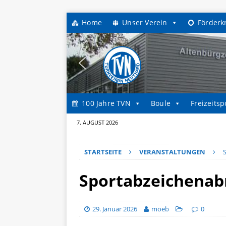
Home
Unser Verein
Förderk
100 Jahre TVN
Boule
Freizeitsp
7. AUGUST 2026
STARTSEITE
VERANSTALTUNGEN
Sportabzeichena
29. Januar 2026
moeb
0