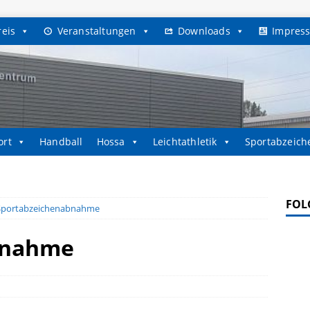
reis
Veranstaltungen
Downloads
Impres
ort
Handball
Hossa
Leichtathletik
Sportabzeich
FOL
Sportabzeichenabnahme
bnahme