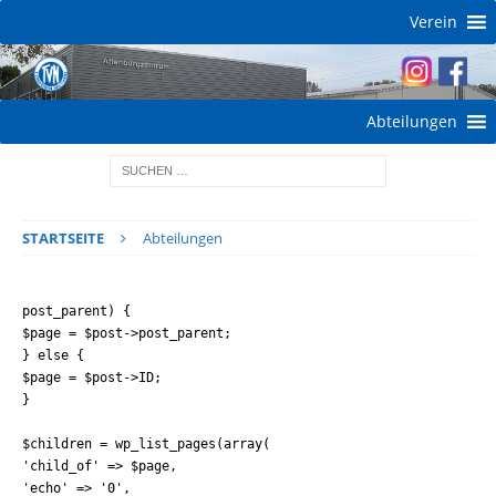
Verein
Abteilungen
STARTSEITE
Abteilungen
post_parent) {
$page = $post->post_parent;
} else {
$page = $post->ID;
}
$children = wp_list_pages(array(
'child_of' => $page,
'echo' => '0',