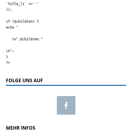
'title_li' => ''
));
if ($children) {
echo "
\n".$children."
\n";
}
?>
FOLGE UNS AUF
MEHR INFOS