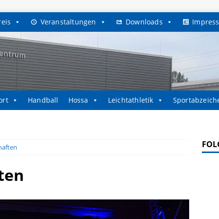
reis
Veranstaltungen
Downloads
Impres
ort
Handball
Hossa
Leichtathletik
Sportabzeich
FOL
aften
ten