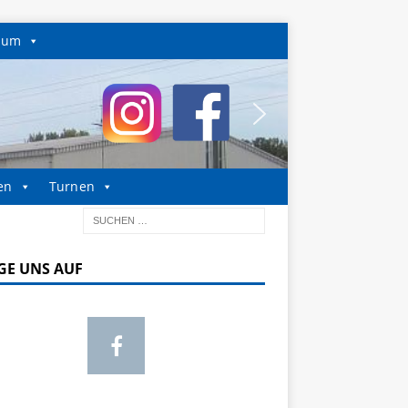
sum
en
Turnen
GE UNS AUF