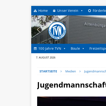
Home
Unser Verein
Förderk
100 Jahre TVN
Boule
Freizeitsp
7. AUGUST 2026
STARTSEITE
Medien
Jugendmannsch
Jugendmannschaf