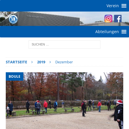
Verein
Abteilungen
STARTSEITE
2019
Dezember
BOULE