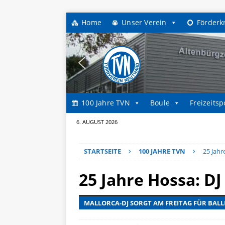
Home
Unser Verein
Förderk
100 Jahre TVN
Boule
Freizeitsp
6. AUGUST 2026
STARTSEITE
100 JAHRE TVN
25 Jahr
25 Jahre Hossa: D
MALLORCA-DJ SORGT AM FREITAG FÜR BAL