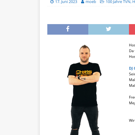
17. Juni 2023
moeb
100 Jahre TVN
,
H
Hos
Da 
Hos
DJ 
Sei
Mal
Mal
Fre
Me
Wir