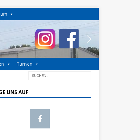
sum
en
Turnen
GE UNS AUF