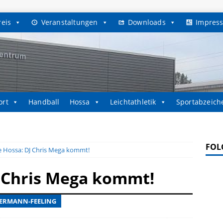
reis
Veranstaltungen
Downloads
Impres
ort
Handball
Hossa
Leichtathletik
Sportabzeich
FOL
e Hossa: DJ Chris Mega kommt!
J Chris Mega kommt!
LERMANN-FEELING