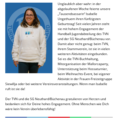
Unglaublich aber wahr: in der
abgelaufenen Woche feierte unsere
„Tausendsassarin“ Isabelle
Ungethuem ihren fünfzigsten
Geburtstag! Seit vielen Jahren steht
sie mit hohem Engagement der
Handball-Jugendabteilung des TVN
und der SG Neuthard/Büchenau vor.
Damit aber nicht genug: beim TVN,
ihrem Stammverein, ist sie in vielen
weiteren Aktivitäten eingebunden.
Sei es die TVN-Buchhaltung,
Mitorganisation der Mallorcaparty,
Unterstützung beim Hossaturnier,
beim Weihnachts-Event, bei eigener
Aktivität in der Frauen-Freizeitgruppe
Siewillja oder bei weitere Vereinsveranstaltungen. Wenn man Isabelle
ruft ist sie da!
Der TVN und die SG Neuthard/Büchenau gratulieren von Herzen und
bedanken sich für Deine hohes Engagement. Ohne Menschen wie Dich
wäre kein Verein überlebensfähig!