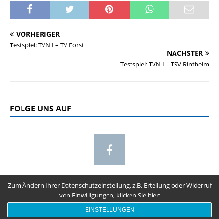
VORHERIGER
Testspiel: TVN I – TV Forst
NÄCHSTER
Testspiel: TVN I – TSV Rintheim
FOLGE UNS AUF
Zum Ändern Ihrer Datenschutzeinstellung, z.B. Erteilung oder Widerruf
von Einwilligungen, klicken Sie hier:
Copyright 2017 by TV Neuthard & MAS EDV-Beratung using MH
EINSTELLUNGEN
Themes