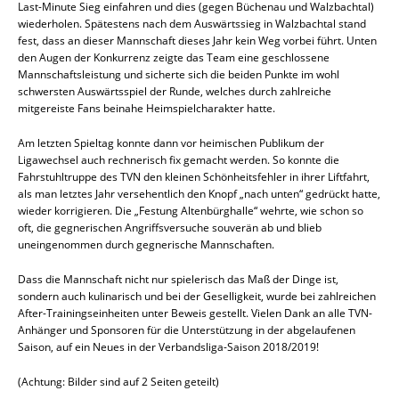
Last-Minute Sieg einfahren und dies (gegen Büchenau und Walzbachtal)
wiederholen. Spätestens nach dem Auswärtssieg in Walzbachtal stand
fest, dass an dieser Mannschaft dieses Jahr kein Weg vorbei führt. Unten
den Augen der Konkurrenz zeigte das Team eine geschlossene
Mannschaftsleistung und sicherte sich die beiden Punkte im wohl
schwersten Auswärtsspiel der Runde, welches durch zahlreiche
mitgereiste Fans beinahe Heimspielcharakter hatte.
Am letzten Spieltag konnte dann vor heimischen Publikum der
Ligawechsel auch rechnerisch fix gemacht werden. So konnte die
Fahrstuhltruppe des TVN den kleinen Schönheitsfehler in ihrer Liftfahrt,
als man letztes Jahr versehentlich den Knopf „nach unten“ gedrückt hatte,
wieder korrigieren. Die „Festung Altenbürghalle“ wehrte, wie schon so
oft, die gegnerischen Angriffsversuche souverän ab und blieb
uneingenommen durch gegnerische Mannschaften.
Dass die Mannschaft nicht nur spielerisch das Maß der Dinge ist,
sondern auch kulinarisch und bei der Geselligkeit, wurde bei zahlreichen
After-Trainingseinheiten unter Beweis gestellt. Vielen Dank an alle TVN-
Anhänger und Sponsoren für die Unterstützung in der abgelaufenen
Saison, auf ein Neues in der Verbandsliga-Saison 2018/2019!
(Achtung: Bilder sind auf 2 Seiten geteilt)