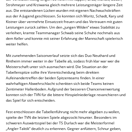
Strohmeyer und Krziwania gleich mehrere Leistungsträger längere Zeit
aus. Die entstandenen Lücken wurden mit eigenen Nachwuchskräften
aus der A-Jugend geschlossen. So konnten sich Moritz, Schadt, Kary und
Kistner über vermehrte Einsatzzeit freuen und das Vertrauen mit guten
Leistungen zurück zahlen. Um den „jungen Wilden“ etwas Stabilität zu
verleihen, kramte Teammanager Schwab seine Schuhe nochmals aus
dem Keller und konnte mit seiner Erfahrung der Mannschaft spielerisch
weiter helfen.
Mit zunehmenden Saisonverlauf setzte sich das Duo Neuthard und
Rintheim immer weiter in der Tabelle ab, sodass früh klar war wer die
Meisterschaft unter sich ausmachen wird. Die Situation an der
Tabellenspitze sollte ihre Vorentscheidung beim direkten
Aufeinandertreffen der beiden Spitzenteams finden. In einer
wahrhaftigen Abwehrschlacht schenkten sich beide Teams keinen
Zentimeter Hallenboden. Aufgrund der besseren Chancenverwertung
konnten sich der TVN für die bittere Hinspielniederlage revanchieren und
das Spiel für sich entscheiden.
Fest entschlossen die Tabellenführung nicht mehr abgeben zu wollen,
spielte der TVN die letzten Spiele abgezockt hinunter. Besonders im
schweren Auswärtsspiel bei der TS Durlach war die Meisterformel
„Angler-Taktik“ deutlich zu erkennen. Gegner anfüttern, Schnur geben,