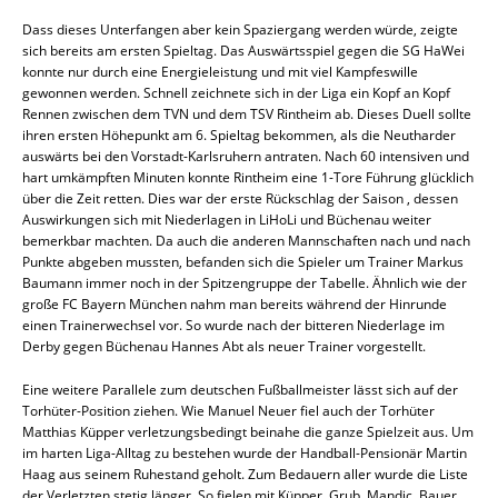
Dass dieses Unterfangen aber kein Spaziergang werden würde, zeigte
sich bereits am ersten Spieltag. Das Auswärtsspiel gegen die SG HaWei
konnte nur durch eine Energieleistung und mit viel Kampfeswille
gewonnen werden. Schnell zeichnete sich in der Liga ein Kopf an Kopf
Rennen zwischen dem TVN und dem TSV Rintheim ab. Dieses Duell sollte
ihren ersten Höhepunkt am 6. Spieltag bekommen, als die Neutharder
auswärts bei den Vorstadt-Karlsruhern antraten. Nach 60 intensiven und
hart umkämpften Minuten konnte Rintheim eine 1-Tore Führung glücklich
über die Zeit retten. Dies war der erste Rückschlag der Saison , dessen
Auswirkungen sich mit Niederlagen in LiHoLi und Büchenau weiter
bemerkbar machten. Da auch die anderen Mannschaften nach und nach
Punkte abgeben mussten, befanden sich die Spieler um Trainer Markus
Baumann immer noch in der Spitzengruppe der Tabelle. Ähnlich wie der
große FC Bayern München nahm man bereits während der Hinrunde
einen Trainerwechsel vor. So wurde nach der bitteren Niederlage im
Derby gegen Büchenau Hannes Abt als neuer Trainer vorgestellt.
Eine weitere Parallele zum deutschen Fußballmeister lässt sich auf der
Torhüter-Position ziehen. Wie Manuel Neuer fiel auch der Torhüter
Matthias Küpper verletzungsbedingt beinahe die ganze Spielzeit aus. Um
im harten Liga-Alltag zu bestehen wurde der Handball-Pensionär Martin
Haag aus seinem Ruhestand geholt. Zum Bedauern aller wurde die Liste
der Verletzten stetig länger. So fielen mit Küpper, Grub, Mandic, Bauer,