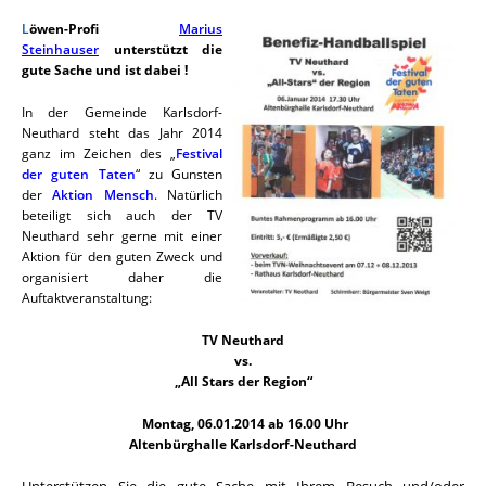
L
öwen-Profi
Marius
Steinhauser
unterstützt die
gute Sache und ist dabei !
In der Gemeinde Karlsdorf-
Neuthard steht das Jahr 2014
ganz im Zeichen des „
Festival
der guten Taten
“ zu Gunsten
der
Aktion Mensch
. Natürlich
beteiligt sich auch der TV
Neuthard sehr gerne mit einer
Aktion für den guten Zweck und
organisiert daher die
Auftaktveranstaltung:
TV Neuthard
vs.
„All Stars der Region“
Montag, 06.01.2014 ab 16.00 Uhr
Altenbürghalle Karlsdorf-Neuthard
Unterstützen Sie die gute Sache mit Ihrem Besuch und/oder