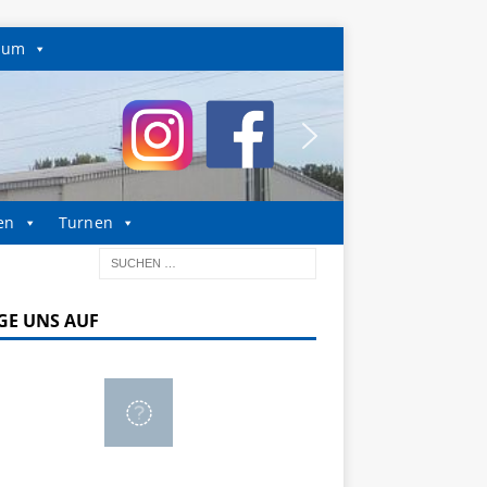
sum
en
Turnen
GE UNS AUF