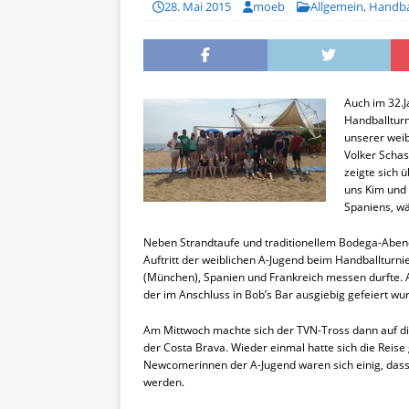
28. Mai 2015
moeb
Allgemein
,
Handba
Auch im 32.J
Handballturn
unserer wei
Volker Schas
zeigte sich 
uns Kim und 
Spaniens, w
Neben Strandtaufe und traditionellem Bodega-Abend 
Auftritt der weiblichen A-Jugend beim Handballturni
(München), Spanien und Frankreich messen durfte. 
der im Anschluss in Bob’s Bar ausgiebig gefeiert wu
Am Mittwoch machte sich der TVN-Tross dann auf di
der Costa Brava. Wieder einmal hatte sich die Reise 
Newcomerinnen der A-Jugend waren sich einig, dass 
werden.