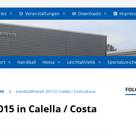
reis
Veranstaltungen
Downloads
Impres
ort
Handball
Hossa
Leichtathletik
Sportabzeich
FOL
IN
Handballfreizeit 2015 in Calella / Costa Brava
15 in Calella / Costa