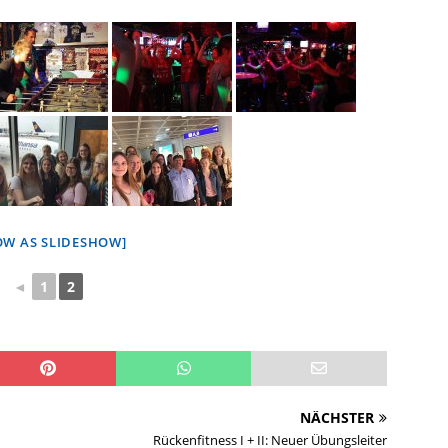
OW AS SLIDESHOW]
◄
1
2
NÄCHSTER
Rückenfitness I + II: Neuer Übungsleiter