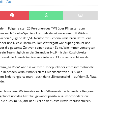
ll
0
ahr in Folge reisten 25 Personen des TVN über Pfingsten zum
ier nach Calella/Spanien. Erstmals dabei waren auch 8 Mädels
blichen A-Jugend der JSG Neuthard/Büchenau mit ihren Betreuern
sner und Nicole Harmuth. Der Wettergott war super gelaunt und
über die gesamte Zeit von seiner besten Seite. Wie immer versorgten
sein Team täglich an der Strandbar No.9 mit den Köstlichkeiten
ährend die Abende in diversen Pubs und Clubs verbracht wurden.
im „La Roda“ war ein weiterer Höhepunkt der erste internationale
er, in dessen Verlauf man sich mit Mannschaften aus Allach
Am Ende rangierte man – auch dank „Bixeworschd“ – auf dem 5. Platz,
rde.
e Heim- bzw. Weiterreise nach Südfrankreich oder andere Regionen
gelohnt und das Fazit fiel gewohnt positiv aus. Insbesondere die
sie auch im 33. Jahr den TVN an der Costa Brava repräsentieren