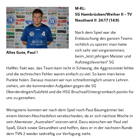
M-KL:
SG Hambrücken/Weiher II – TV
Neuthard II 24:17 (14:9)
Nach dem Spiel war die
Enttäuschung des ganzen Teams
sichtlich zu spüren: man hatte
sich sehr viel vorgenommen,
Alles Gute, Paul !
beim „letzt jährigen Meister und
Aufstiegsfavoriten“ SG
HaWei. Fakt war, das Team kam nicht in Schwung, die Aggressivität fehlte
und die technischen Fehler waren einfach zu viel. So kann man keine
Punkte holen. Daraus müssen wir nun schnellstmöglich unsere Lehren
ziehen, um die kommenden Aufgaben gegen die SG
Oberderdingen/Sulzfeld und die HSG Bruchsal/Untergrombach positiv für
uns zu gestalten.
Wenigstens konnten wir nach dem Spiel noch Paul Baumgärtner bei
einem kleinen Abschiedsfest verabschieden, da er sich nächste Woche in
sein Abenteuer „Australien“ stürzen wird. Dazu wünschen wir Paul viel
Spaß, Glück sowie Gesundheit und hoffen, dass er in der nächsten Runde
dem TVN 2 wieder tatkräftig zur Verfügung steht.