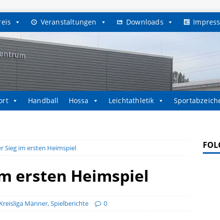
reis
Veranstaltungen
Downloads
Impres
ort
Handball
Hossa
Leichtathletik
Sportabzeich
FOL
er Sieg im ersten Heimspiel
im ersten Heimspiel
Kreisliga Männer
,
Spielberichte
0