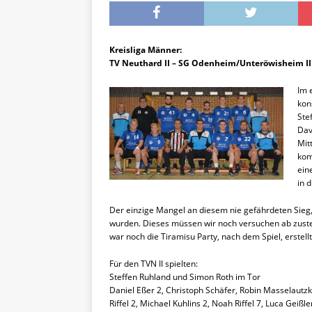
Kreisliga Männer:
TV Neuthard II – SG Odenheim/Unteröwisheim II 
Im 
kon
Ste
Dav
Mit
kom
ein
in d
Der einzige Mangel an diesem nie gefährdeten Sieg, 
wurden. Dieses müssen wir noch versuchen ab zuste
war noch die Tiramisu Party, nach dem Spiel, erstell
Für den TVN II spielten:
Steffen Ruhland und Simon Roth im Tor
Daniel Eßer 2, Christoph Schäfer, Robin Masselautzky
Riffel 2, Michael Kuhlins 2, Noah Riffel 7, Luca Geißle