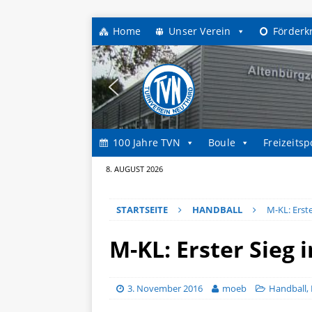
Home
Unser Verein
Förderk
100 Jahre TVN
Boule
Freizeitsp
8. AUGUST 2026
STARTSEITE
HANDBALL
M-KL: Erst
M-KL: Erster Sieg 
3. November 2016
moeb
Handball
,