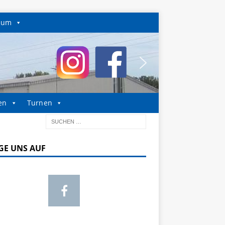
sum
en
Turnen
GE UNS AUF