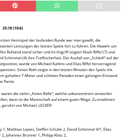
25:18 (10:6)
ersten Heimspiel der laufenden Runde war man gewillt, die
stanten Leistungen der letzten Spiele fort zu führen. Die Abwehr um
ffen Ruhland stand sicher und im Angriff zeigten Noah Riffel (7) und
id Schimmel (4) ihre Treffsicherheit. Der Ausfall von „Schleifi“ auf der
telposition, wurde von Michael Kuhlins und Elias Riffel hervorragend
pensiert. Simon Roth zeigte in den letzten Minuten des Spiels mit
em gehalten 7-Meter und schönen Paraden einen gelungen Einstand
ie Partie.
waren die vielen „freien Bälle“, welche unkonzentriert verworfen
llen, dann ist die Mannschaft auf einem guten Wege. Zu erwähnen
t, gerührt von Michael, LECKER
 1, Matthias Lepies, Steffen Schulte 2, David Schimmel 4/1, Elias
r 2, Johannes Brunner 1, Philipp Klotz 2,