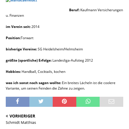
Beruf:
Kaufmann Versicherungen
u. Finanzen
im Verein seit:
2014
Position:
Torwart
bisherige Vereine:
SG Heidelsheim/Helmsheim
größte (sportliche) Erfolge:
Landesliga-Aufstieg 2012
Hobbies:
Handball, Cocktails, kochen
was ich sonst noch sagen wollte:
Ein breites Lächeln ist die coolere
Variante, um seinen Feinden die Zähne zu zeigen.
VORHERIGER
Schmidt Matthias