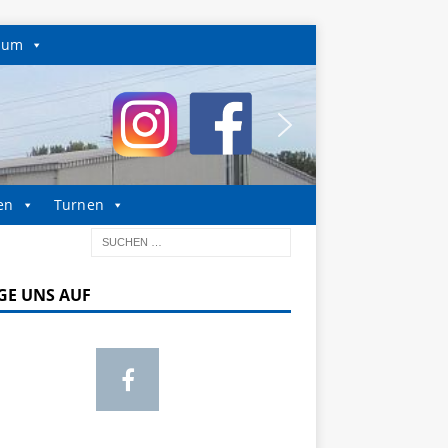
sum
en
Turnen
GE UNS AUF