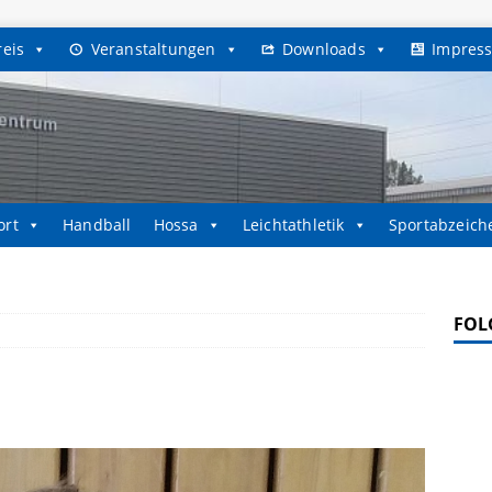
reis
Veranstaltungen
Downloads
Impres
ort
Handball
Hossa
Leichtathletik
Sportabzeich
FOL