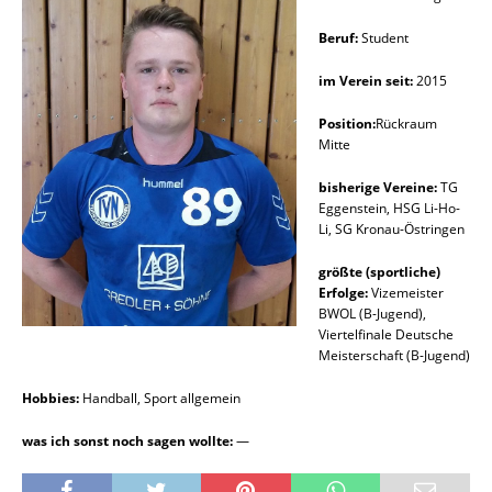
Beruf:
Student
im Verein seit:
2015
Position:
Rückraum
Mitte
bisherige Vereine:
TG
Eggenstein, HSG Li-Ho-
Li, SG Kronau-Östringen
größte (sportliche)
Erfolge:
Vizemeister
BWOL (B-Jugend),
Viertelfinale Deutsche
Meisterschaft (B-Jugend)
Hobbies:
Handball, Sport allgemein
was ich sonst noch sagen wollte:
—