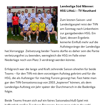
Landesliga Süd Männer:
HSG LiHoLi – TV Neuthard
Zum letzten Saison- und
Landesligaspiel reist der TVN
am Sonntag nach Linkenheim
zur gastgebenden HSG. Ein
Spiel, dessen Ergebnis
keinerlei Einfluß mehr auf die
Aufstiegsränge der Landesliga
hat.Vorrangige Zielsetzung beider Teams dürfte es daher sein die Partie
verletzungsfrei zu beenden, wenngleich die HSG im Falle einer
Niederlage noch von Platz 3 verdrängt werden könnte.
Erfolgreich war die lange und Kraft zehrende Saison ohnehin für beide
Teams – für den TVN mit dem vorzeitigen Aufstieg gekrönt und für die
HSG, die als Aufsteiger für mächtig Furore gesorgt hat. Fast hätte man
gar den TVN-Sensationscoup von 2003 „kopieren“ können, als dem
Landesliga-Aufstieg ein Jahr später der Durchmarsch in die Badenliga
folgte.
Beide Teams freuen sich auf ein faires Saisonabschluß-Spiel mit
hoffentlich großer Zuschaer-Resonanz, bevor man sich in die wohl