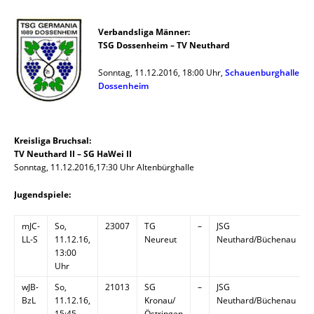
Verbandsliga Männer:
TSG Dossenheim – TV Neuthard
Sonntag, 11.12.2016, 18:00 Uhr,
Schauenburghalle
Dossenheim
Kreisliga Bruchsal:
TV Neuthard II – SG HaWei II
Sonntag, 11.12.2016,17:30 Uhr Altenbürghalle
Jugendspiele:
mJC-
So,
23007
TG
–
JSG
LL-S
11.12.16,
Neureut
Neuthard/Büchenau
13:00
Uhr
wJB-
So,
21013
SG
–
JSG
BzL
11.12.16,
Kronau/
Neuthard/Büchenau
15:45
Östringen