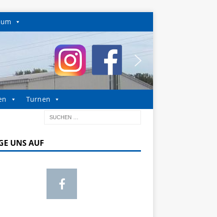
sum
en
Turnen
GE UNS AUF