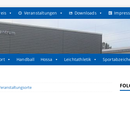
reis
Veranstaltungen
Downloads
Impres
ort
Handball
Hossa
Leichtathletik
Sportabzeich
FOL
Veranstaltungsorte