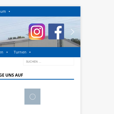
sum
en
Turnen
GE UNS AUF