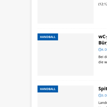
(12:1
wC-
HANDBALL
Bür
4. 
Bei 
die w
Spi
HANDBALL
3. 
Land