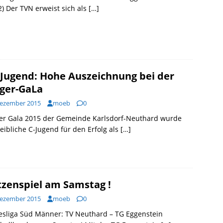
2) Der TVN erweist sich als
[…]
Jugend: Hohe Auszeichnung bei der
ger-GaLa
Dezember 2015
moeb
0
der Gala 2015 der Gemeinde Karlsdorf-Neuthard wurde
eibliche C-Jugend für den Erfolg als
[…]
tzenspiel am Samstag !
Dezember 2015
moeb
0
esliga Süd Männer: TV Neuthard – TG Eggenstein