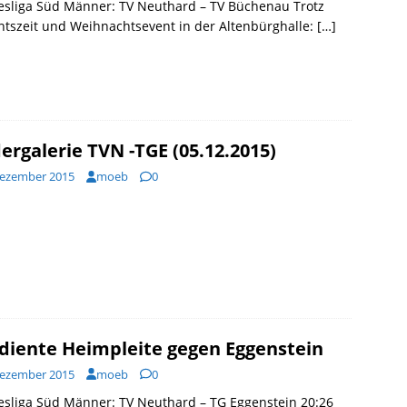
esliga Süd Männer: TV Neuthard – TV Büchenau Trotz
tszeit und Weihnachtsevent in der Altenbürghalle:
[…]
dergalerie TVN -TGE (05.12.2015)
Dezember 2015
moeb
0
diente Heimpleite gegen Eggenstein
Dezember 2015
moeb
0
sliga Süd Männer: TV Neuthard – TG Eggenstein 20:26