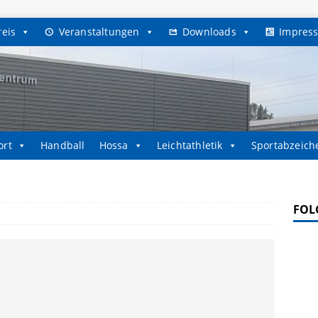
reis
Veranstaltungen
Downloads
Impres
ort
Handball
Hossa
Leichtathletik
Sportabzeich
FOL