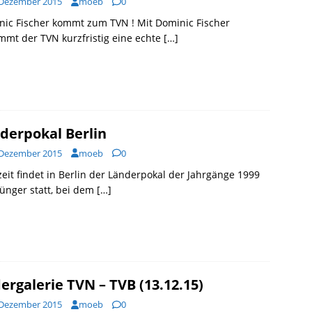
 Dezember 2015
moeb
0
ic Fischer kommt zum TVN ! Mit Dominic Fischer
mt der TVN kurzfristig eine echte
[…]
derpokal Berlin
 Dezember 2015
moeb
0
it findet in Berlin der Länderpokal der Jahrgänge 1999
ünger statt, bei dem
[…]
dergalerie TVN – TVB (13.12.15)
 Dezember 2015
moeb
0