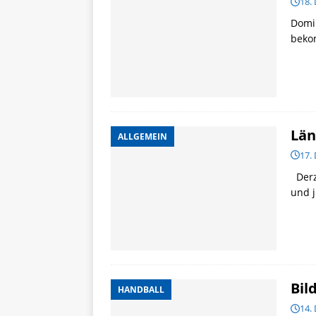
18.
Domin
bekom
Län
ALLGEMEIN
17.
Derze
und j
Bil
HANDBALL
14.