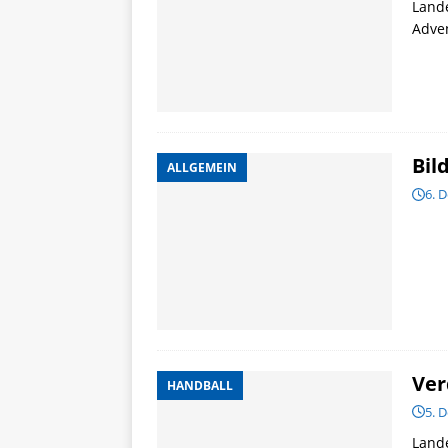
Land
Adven
Bil
ALLGEMEIN
6. 
Ver
HANDBALL
5. 
Lande