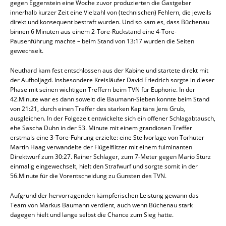
gegen Eggenstein eine Woche zuvor produzierten die Gastgeber
innerhalb kurzer Zeit eine Vielzahl von (technischen) Fehlern, die jeweils
direkt und konsequent bestraft wurden. Und so kam es, dass Büchenau
binnen 6 Minuten aus einem 2-Tore-Rückstand eine 4-Tore-
Pausenführung machte – beim Stand von 13:17 wurden die Seiten
gewechselt.
Neuthard kam fest entschlossen aus der Kabine und startete direkt mit
der Aufholjagd. Insbesondere Kreisläufer David Friedrich sorgte in dieser
Phase mit seinen wichtigen Treffern beim TVN für Euphorie. In der
42.Minute war es dann soweit: die Baumann-Sieben konnte beim Stand
von 21:21, durch einen Treffer des starken Kapitäns Jens Grub,
ausgleichen. In der Folgezeit entwickelte sich ein offener Schlagabtausch,
ehe Sascha Duhn in der 53. Minute mit einem grandiosen Treffer
erstmals eine 3-Tore-Führung erzielte: eine Steilvorlage von Torhüter
Martin Haag verwandelte der Flügelflitzer mit einem fulminanten
Direktwurf zum 30:27. Rainer Schlager, zum 7-Meter gegen Mario Sturz
einmalig eingewechselt, hielt den Strafwurf und sorgte somit in der
56.Minute für die Vorentscheidung zu Gunsten des TVN.
Aufgrund der hervorragenden kämpferischen Leistung gewann das
Team von Markus Baumann verdient, auch wenn Büchenau stark
dagegen hielt und lange selbst die Chance zum Sieg hatte.