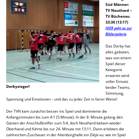
Süd Männer:
TV Neuthard –
TV Büchenau
33:30 (13:17)
HIER geht es zur
Bildergalerie
Das Derby hat
alles geboten,
was von einem
Spiel dieser
Kategorie
erwartet wird:
voller Einsatz
Derbysieger!
beider Teams,
Stimmung,
Spannung und Emotionen – und das zu jeder Zeit in fairer Weise!
Der TVN kam zunächst besser ins Spiel und dominierte die
Anfangsminuten bis zum 4:1 (5.Minute). In der 8. Minute gelang den
Gästen der Anschlußtreffer zum 5:4, doch Neuthard bekam wieder
Oberhand und führte bis zur 24. Minute mit 13:11. Dann erlebten die
zahlreichen Zuschauer in der Altenbürghalle ein Déjà-vu: wie im Spiel