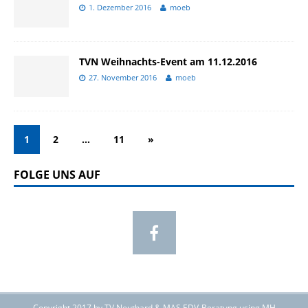
1. Dezember 2016
moeb
TVN Weihnachts-Event am 11.12.2016
27. November 2016
moeb
1
2
…
11
»
FOLGE UNS AUF
Copyright 2017 by TV Neuthard & MAS EDV-Beratung using MH