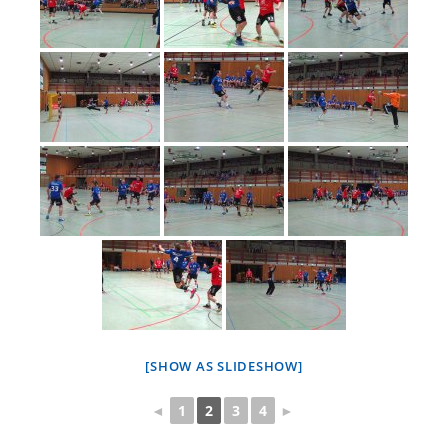
[SHOW AS SLIDESHOW]
◄
1
2
3
4
►