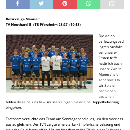
Bezirksliga Männer:
TV Neuthard II : TB Pforzheim 23:27 (10:13)
Die vielen
verletzungsbed
ingten Ausfälle
bei unserer
Ersten trifft
natürlich auch
unsere Zweite
Mannschaft
sehr hart. Da
wir Spieler
nach oben
abstellen,
fehlen diese bei uns bzw. müssen einige Spieler eine Doppelbelastung
eingehen.
Trotzdem versuchte das Team am Sonntagabend alles, um den Aderlass
aus zu gleichen. Der TVN zeigte eine starke kämpferische Leistung und
hielt das Spiel lange offen. Mit ein bisschen mehr Glück in der Endphase