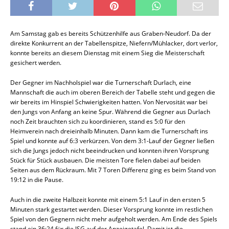
Am Samstag gab es bereits Schützenhilfe aus Graben-Neudorf. Da der
direkte Konkurrent an der Tabellenspitze, Niefern/Mühlacker, dort verlor,
konnte bereits an diesem Dienstag mit einem Sieg die Meisterschaft
gesichert werden.
Der Gegner im Nachholspiel war die Turnerschaft Durlach, eine
Mannschaft die auch im oberen Bereich der Tabelle steht und gegen die
wir bereits im Hinspiel Schwierigkeiten hatten. Von Nervosität war bei
den Jungs von Anfang an keine Spur. Während die Gegner aus Durlach
noch Zeit brauchten sich zu koordinieren, stand es 5:0 für den
Heimverein nach dreieinhalb Minuten. Dann kam die Turnerschaft ins
Spiel und konnte auf 6:3 verkürzen. Von dem 3:1-Lauf der Gegner ließen
sich die Jungs jedoch nicht beeindrucken und konnten ihren Vorsprung
Stück für Stück ausbauen. Die meisten Tore fielen dabei auf beiden
Seiten aus dem Rückraum. Mit 7 Toren Differenz ging es beim Stand von
19:12 in die Pause.
Auch in die zweite Halbzeit konnte mit einem 5:1 Lauf in den ersten 5
Minuten stark gestartet werden. Dieser Vorsprung konnte im restlichen
Spiel von den Gegnern nicht mehr aufgeholt werden. Am Ende des Spiels
stand ein 36:24 für die JSG auf der Anzeigetafel. Damit ist die