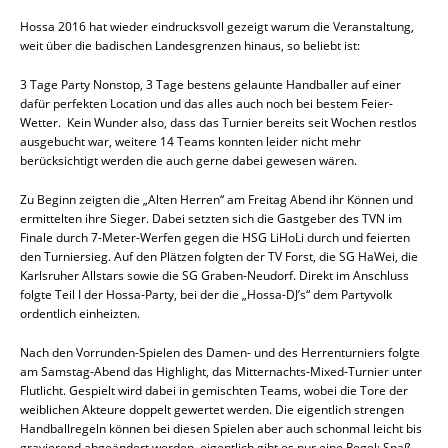
Hossa 2016 hat wieder eindrucksvoll gezeigt warum die Veranstaltung,
weit über die badischen Landesgrenzen hinaus, so beliebt ist:
3 Tage Party Nonstop, 3 Tage bestens gelaunte Handballer auf einer
dafür perfekten Location und das alles auch noch bei bestem Feier-
Wetter. Kein Wunder also, dass das Turnier bereits seit Wochen restlos
ausgebucht war, weitere 14 Teams konnten leider nicht mehr
berücksichtigt werden die auch gerne dabei gewesen wären.
Zu Beginn zeigten die „Alten Herren“ am Freitag Abend ihr Können und
ermittelten ihre Sieger. Dabei setzten sich die Gastgeber des TVN im
Finale durch 7-Meter-Werfen gegen die HSG LiHoLi durch und feierten
den Turniersieg. Auf den Plätzen folgten der TV Forst, die SG HaWei, die
Karlsruher Allstars sowie die SG Graben-Neudorf. Direkt im Anschluss
folgte Teil I der Hossa-Party, bei der die „Hossa-DJ’s“ dem Partyvolk
ordentlich einheizten.
Nach den Vorrunden-Spielen des Damen- und des Herrenturniers folgte
am Samstag-Abend das Highlight, das Mitternachts-Mixed-Turnier unter
Flutlicht. Gespielt wird dabei in gemischten Teams, wobei die Tore der
weiblichen Akteure doppelt gewertet werden. Die eigentlich strengen
Handballregeln können bei diesen Spielen aber auch schonmal leicht bis
gravierend abgeändert werden, eigentlich gibt es nur eine Regel: Spaß