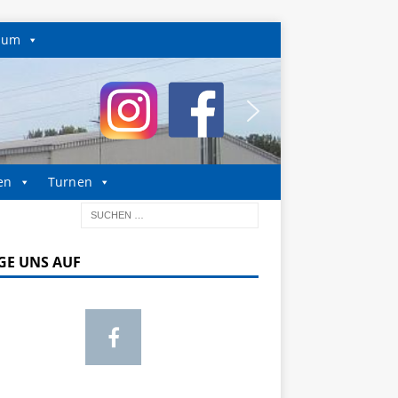
sum
en
Turnen
GE UNS AUF