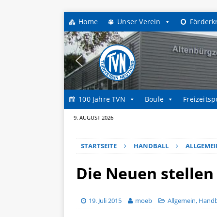
Home
Unser Verein
Förderk
100 Jahre TVN
Boule
Freizeitsp
9. AUGUST 2026
STARTSEITE
HANDBALL
ALLGEMEI
Die Neuen stellen 
19. Juli 2015
moeb
Allgemein
,
Handb