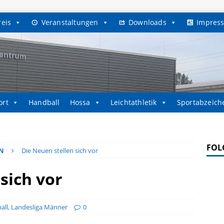
reis
Veranstaltungen
Downloads
Impres
ort
Handball
Hossa
Leichtathletik
Sportabzeich
FOL
N
Die Neuen stellen sich vor
sich vor
all
,
Landesliga Männer
0