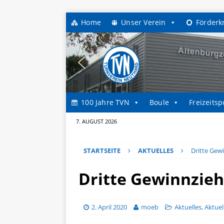
Home
Unser Verein
Förderk
100 Jahre TVN
Boule
Freizeitsp
7. AUGUST 2026
STARTSEITE
AKTUELLES
Dritte Gew
Dritte Gewinnzie
2. April 2020
moeb
Aktuelles
,
Aktuel