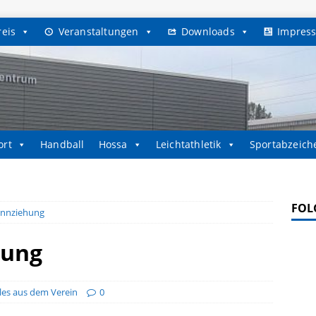
reis
Veranstaltungen
Downloads
Impres
ort
Handball
Hossa
Leichtathletik
Sportabzeich
FOL
innziehung
hung
les aus dem Verein
0