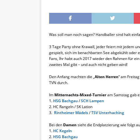
Was soll man noch sagen? Handballer sind halt einfa
3 Tage Party ohne Krawall, jeder feiert mit jedem u
gespielt, sich im benachbarten See abgekühlt oder e
Fans, Ihr habt auch 2017 wieder den Rahmen für ein 
zweites Mal gibt – und auch nicht geben wird!
Den Anfang machten die „
Alten Herren
“ am Freitag
TVN durch.
Im
Mitternachts-Mixed-Turnier
am Samstag gab es
1.
HSG Bachgau
/
SCH Lampen
2. HC Rangeln / SK Lation
3.
Rintheimer Mädels
/
TSV Unterhaching
Bei den
Damen
sieht die Endplatzierung wie folgt au
1.
HC Kegeln
2.
HSG Bachgau