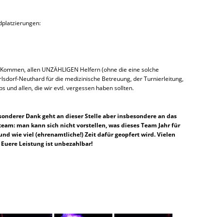
platzierungen:
hr Kommen, allen UNZÄHLIGEN Helfern (ohne die eine solche
sdorf-Neuthard für die medizinische Betreuung, der Turnierleitung,
s und allen, die wir evtl. vergessen haben sollten.
sonderer Dank geht an dieser Stelle aber insbesondere an das
eam: man kann sich nicht vorstellen, was dieses Team Jahr für
 und wie viel (ehrenamtliche!) Zeit dafür geopfert wird. Vielen
 Euere Leistung ist unbezahlbar!