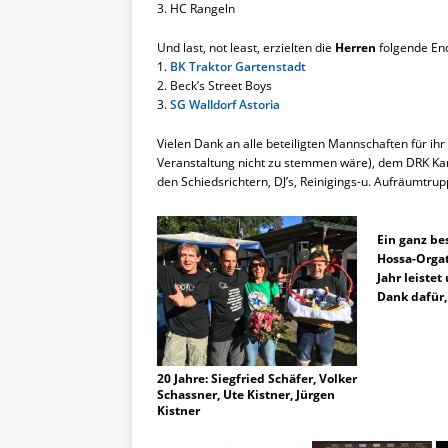
3. HC Rangeln
Und last, not least, erzielten die
Herren
folgende End
1.
BK Traktor Gartenstadt
2. Beck’s Street Boys
3.
SG Walldorf Astoria
Vielen Dank an alle beteiligten Mannschaften für i
Veranstaltung nicht zu stemmen wäre), dem DRK Karl
den Schiedsrichtern, DJ’s, Reinigings-u. Aufräumtrupp
Ein ganz be
Hossa-Orgat
Jahr leistet
Dank dafür,
20 Jahre: Siegfried Schäfer, Volker
Schassner, Ute Kistner, Jürgen
Kistner