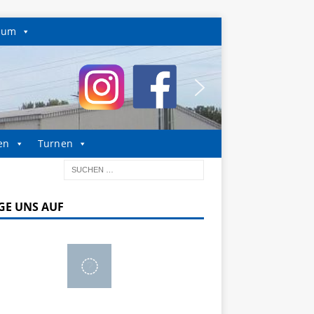
sum
en
Turnen
GE UNS AUF