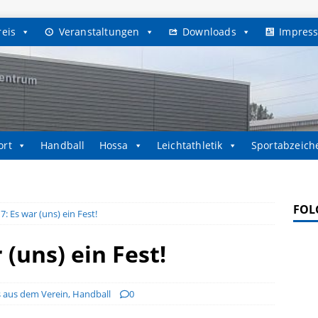
reis
Veranstaltungen
Downloads
Impres
ort
Handball
Hossa
Leichtathletik
Sportabzeich
FOL
: Es war (uns) ein Fest!
 (uns) ein Fest!
s aus dem Verein
,
Handball
0