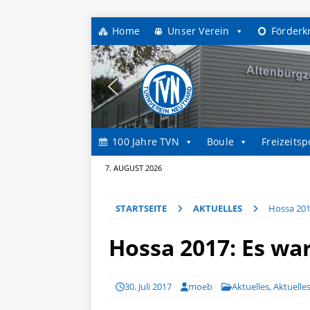
Home
Unser Verein
Förderk
100 Jahre TVN
Boule
Freizeitsp
7. AUGUST 2026
STARTSEITE
AKTUELLES
Hossa 2017
Hossa 2017: Es war
30. Juli 2017
moeb
Aktuelles
,
Aktuelle