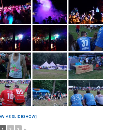
OW AS SLIDESHOW]
1
2
3
►