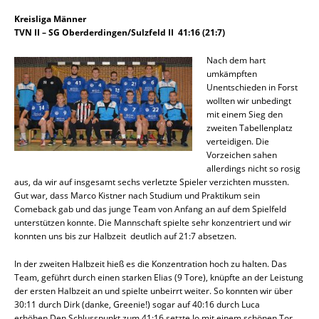
Kreisliga Männer
TVN II – SG Oberderdingen/Sulzfeld II 41:16 (21:7)
Nach dem hart
umkämpften
Unentschieden in Forst
wollten wir unbedingt
mit einem Sieg den
zweiten Tabellenplatz
verteidigen. Die
Vorzeichen sahen
allerdings nicht so rosig
aus, da wir auf insgesamt sechs verletzte Spieler verzichten mussten.
Gut war, dass Marco Kistner nach Studium und Praktikum sein
Comeback gab und das junge Team von Anfang an auf dem Spielfeld
unterstützen konnte. Die Mannschaft spielte sehr konzentriert und wir
konnten uns bis zur Halbzeit deutlich auf 21:7 absetzen.
In der zweiten Halbzeit hieß es die Konzentration hoch zu halten. Das
Team, geführt durch einen starken Elias (9 Tore), knüpfte an der Leistung
der ersten Halbzeit an und spielte unbeirrt weiter. So konnten wir über
30:11 durch Dirk (danke, Greenie!) sogar auf 40:16 durch Luca
erhöhen.Den Schlusspunkt zum 41:16 setzte Jo mit einem schönen Tor