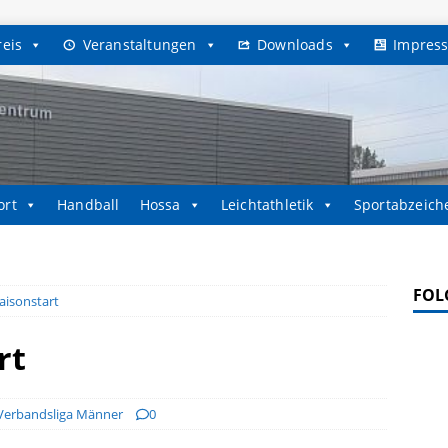
reis
Veranstaltungen
Downloads
Impres
ort
Handball
Hossa
Leichtathletik
Sportabzeich
FOL
aisonstart
rt
Verbandsliga Männer
0