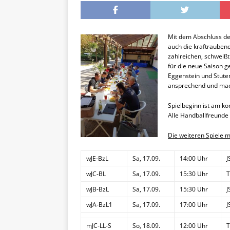
Mit dem Abschluss de
auch die kraftrauben
zahlreichen, schweißt
für die neue Saison g
Eggenstein und Stute
ansprechend und mac
Spielbeginn ist am 
Alle Handballfreunde 
Die weiteren Spiele m
wJE-BzL
Sa, 17.09.
14:00 Uhr
J
wJC-BL
Sa, 17.09.
15:30 Uhr
T
wJB-BzL
Sa, 17.09.
15:30 Uhr
J
wJA-BzL1
Sa, 17.09.
17:00 Uhr
J
mJC-LL-S
So, 18.09.
12:00 Uhr
T