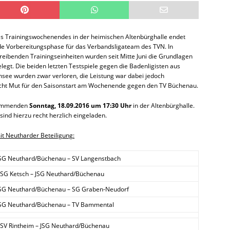
s Trainingswochenendes in der heimischen Altenbürghalle endet
de Vorbereitungsphase für das Verbandsligateam des TVN. In
reibenden Trainingseinheiten wurden seit Mitte Juni die Grundlagen
elegt. Die beiden letzten Testspiele gegen die Badenligisten aus
nsee wurden zwar verloren, die Leistung war dabei jedoch
ht Mut für den Saisonstart am Wochenende gegen den TV Büchenau.
kommenden
Sonntag, 18.09.2016 um 17:30 Uhr
in der Altenbürghalle.
sind hierzu recht herzlich eingeladen.
it Neutharder Beteiligung:
SG Neuthard/Büchenau – SV Langenstbach
SG Ketsch – JSG Neuthard/Büchenau
SG Neuthard/Büchenau – SG Graben-Neudorf
SG Neuthard/Büchenau – TV Bammental
SV Rintheim – JSG Neuthard/Büchenau