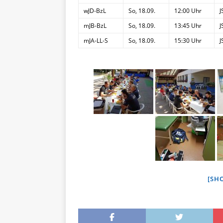
wJD-BzL
So, 18.09.
12:00 Uhr
J
mJB-BzL
So, 18.09.
13:45 Uhr
J
mJA-LL-S
So, 18.09.
15:30 Uhr
J
[SH