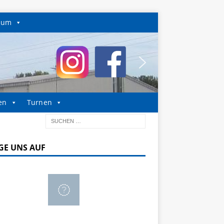
sum
en
Turnen
GE UNS AUF