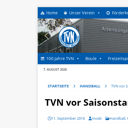
Home
Unser Verein
Förderk
100 Jahre TVN
Boule
Freizeitsp
7. AUGUST 2026
STARTSEITE
HANDBALL
TVN vor S
TVN vor Saisonsta
11. September 2016
moeb
Handball
,