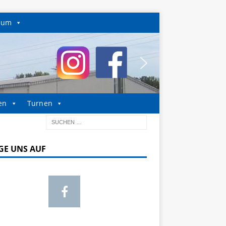
sum
en
Turnen
GE UNS AUF