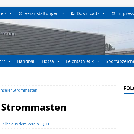
reis
Veranstaltungen
Downloads
Impres
ort
Handball
Hossa
Leichtathletik
Sportabzeich
FOL
unserer Strommasten
r Strommasten
uelles aus dem Verein
0