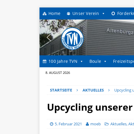
Home
Unser Verein
Förderk
100 Jahre TVN
Boule
Freizeitsp
8. AUGUST 2026
STARTSEITE
AKTUELLES
Upcycling 
Upcycling unsere
5. Februar 2021
moeb
Aktuelles
,
Akt