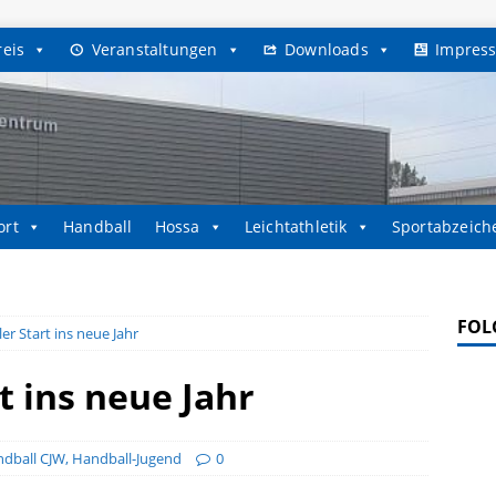
reis
Veranstaltungen
Downloads
Impres
ort
Handball
Hossa
Leichtathletik
Sportabzeich
FOL
ler Start ins neue Jahr
rt ins neue Jahr
dball CJW
,
Handball-Jugend
0