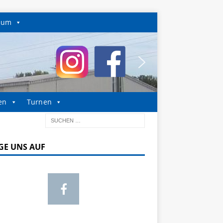
sum
en
Turnen
GE UNS AUF