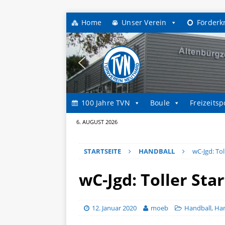
Home
Unser Verein
Förderk
100 Jahre TVN
Boule
Freizeitsp
6. AUGUST 2026
STARTSEITE
HANDBALL
wC-Jgd: Tol
wC-Jgd: Toller Sta
12. Januar 2020
moeb
Handball
,
Han