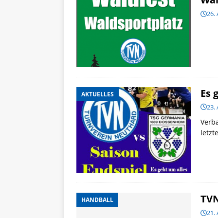
26. 
Es 
AKTUELLES
23. 
Verb
letzt
TVN
HANDBALL
21. 