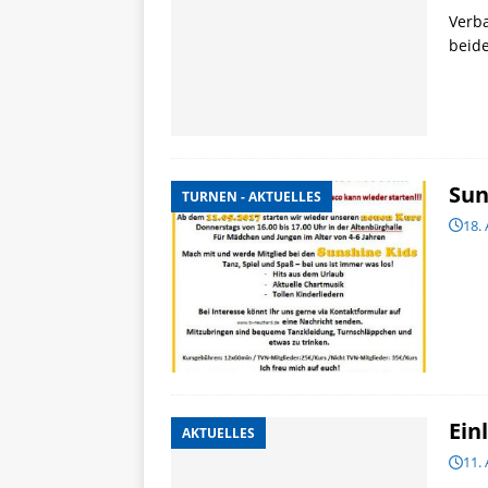
Verb
beid
Sun
TURNEN - AKTUELLES
18. 
Ein
AKTUELLES
11. 