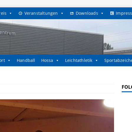
reis
Veranstaltungen
Downloads
Impres
ort
Handball
Hossa
Leichtathletik
Sportabzeich
FOL