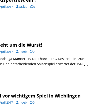
April 2017
Saskia
0
geht um die Wurst!
April 2017
moeb
0
andsliga Männer: TV Neuthard – TSG Dossenheim Zum
en und entscheidenden Saisonspiel erwartet der TVN
[…]
 vor wichtigem Spiel in Wieblingen
April 2017
moeb
0