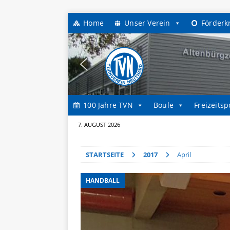
Home
Unser Verein
Förderk
100 Jahre TVN
Boule
Freizeitsp
7. AUGUST 2026
STARTSEITE
2017
April
HANDBALL