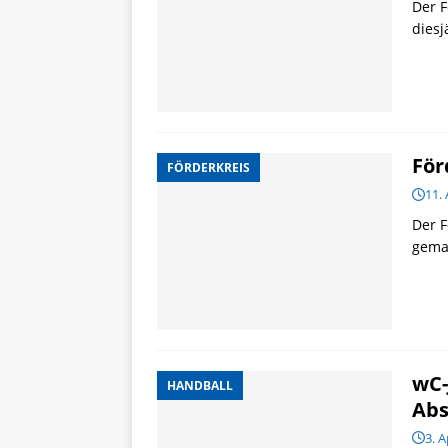
Der F
diesj
För
FÖRDERKREIS
11. 
Der F
gema
wC-
HANDBALL
Abs
3. A