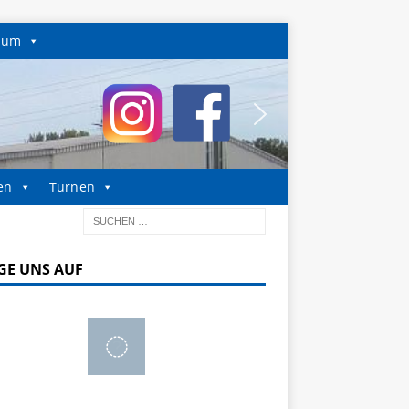
sum
en
Turnen
GE UNS AUF