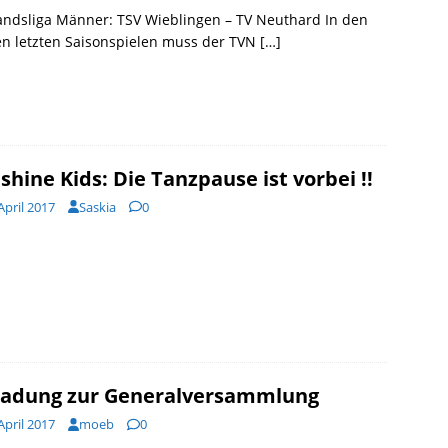
andsliga Männer: TSV Wieblingen – TV Neuthard In den
en letzten Saisonspielen muss der TVN
[…]
shine Kids: Die Tanzpause ist vorbei !!
April 2017
Saskia
0
ladung zur Generalversammlung
April 2017
moeb
0