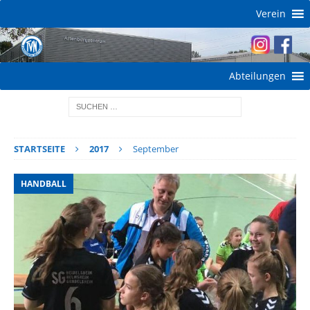
Verein
Abteilungen
STARTSEITE
2017
September
HANDBALL