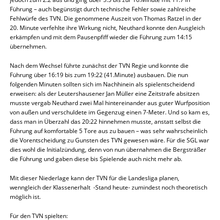
Führung – auch begünstigt durch technische Fehler sowie zahlreiche
Fehlwürfe des TVN. Die genommene Auszeit von Thomas Ratzel in der
20. Minute verfehlte ihre Wirkung nicht, Neuthard konnte den Ausgleich
erkämpfen und mit dem Pausenpfiff wieder die Führung zum 14:15
übernehmen.
Nach dem Wechsel führte zunächst der TVN Regie und konnte die
Führung über 16:19 bis zum 19:22 (41.Minute) ausbauen. Die nun
folgenden Minuten sollten sich im Nachhinein als spielentscheidend
erweisen: als der Leutershausener Jan Müller eine Zeitstrafe absitzen
musste vergab Neuthard zwei Mal hintereinander aus guter Wurfposition
von außen und verschuldete im Gegenzug einen 7-Meter. Und so kam es,
dass man in Überzahl das 20:22 hinnehmen musste, anstatt selbst die
Führung auf komfortable 5 Tore aus zu bauen – was sehr wahrscheinlich
die Vorentscheidung zu Gunsten des TVN gewesen wäre. Für die SGL war
dies wohl die Initialzündung, denn von nun übernahmen die Bergsträßer
die Führung und gaben diese bis Spielende auch nicht mehr ab.
Mit dieser Niederlage kann der TVN für die Landesliga planen,
wenngleich der Klassenerhalt -Stand heute- zumindest noch theoretisch
möglich ist.
Für den TVN spielten: