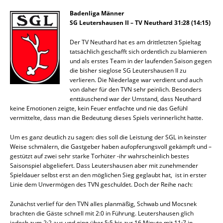
Badenliga Männer
SG Leutershausen II – TV Neuthard 31:28 (14:15)
Der TV Neuthard hat es am drittletzten Spieltag
tatsächlich geschafft sich ordentlich zu blamieren
und als erstes Team in der laufenden Saison gegen
die bisher sieglose SG Leutershausen II zu
verlieren. Die Niederlage war verdient und auch
von daher für den TVN sehr peinlich. Besonders
enttäuschend war der Umstand, dass Neuthard
keine Emotionen zeigte, kein Feuer entfachte und nie das Gefühl
vermittelte, dass man die Bedeutung dieses Spiels verinnerlicht hatte.
Um es ganz deutlich zu sagen: dies soll die Leistung der SGL in keinster
Weise schmälern, die Gastgeber haben aufopferungsvoll gekämpft und –
gestützt auf zwei sehr starke Torhüter -ihr wahrscheinlich bestes
Saisonspiel abgeliefert. Dass Leutershausen aber mit zunehmender
Spieldauer selbst erst an den möglichen Sieg geglaubt hat, ist in erster
Linie dem Unvermögen des TVN geschuldet. Doch der Reihe nach:
Zunächst verlief für den TVN alles planmäßig, Schwab und Mocsnek
brachten die Gäste schnell mit 2:0 in Führung. Leutershausen glich
jedoch zum 2:2 aus und ging über 5:5 bis zur 16.Minute mit 11:7 in