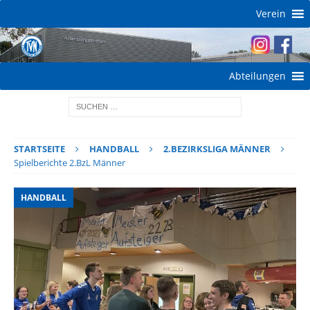
Verein
Abteilungen
STARTSEITE
HANDBALL
2.BEZIRKSLIGA MÄNNER
Spielberichte 2.BzL Männer
HANDBALL