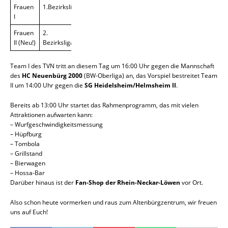
Frauen
1.Bezirksliga
I
Frauen
2.
II (Neu!)
Bezirksliga
Team I des TVN tritt an diesem Tag um 16:00 Uhr gegen die Mannschaft
des
HC Neuenbürg 2000
(BW-Oberliga) an, das Vorspiel bestreitet Team
II um 14:00 Uhr gegen die
SG Heidelsheim/Helmsheim II
.
Bereits ab 13:00 Uhr startet das Rahmenprogramm, das mit vielen
Attraktionen aufwarten kann:
– Wurfgeschwindigkeitsmessung
– Hüpfburg
– Tombola
– Grillstand
– Bierwagen
– Hossa-Bar
Darüber hinaus ist der
Fan-Shop der Rhein-Neckar-Löwen
vor Ort.
Also schon heute vormerken und raus zum Altenbürgzentrum, wir freuen
uns auf Euch!