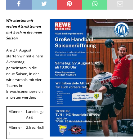
Wir starten mit
vielen Attraktionen
mit Euch in die neue
Saison
Am 27. August
starten wir mit einem
Aktionstag
gemeinsam in die
neue Saison, in der
wir erstmals mit vier
Teams im
Erwachsenenbereich
antreten werden:
Männer
Landesliga
I
AES
Männer
2.Bezirksliga
II