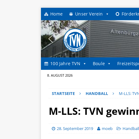
Home
Unser Verein
Förderk
100 Jahre TVN
Boule
Freizeitsp
8. AUGUST 2026
STARTSEITE
HANDBALL
M-LLS: TVN
M-LLS: TVN gewinn
28. September 2019
moeb
Handbal