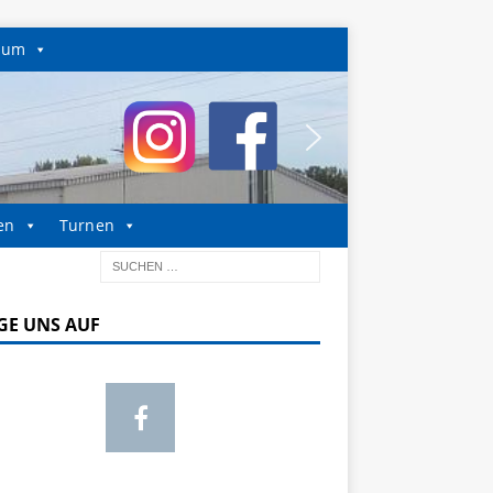
sum
en
Turnen
GE UNS AUF