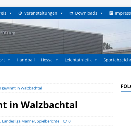
reis
Veranstaltungen
Downloads
Impres
ort
Handball
Hossa
Leichtathletik
Sportabzeich
FOL
 gewinnt in Walzbachtal
t in Walzbachtal
l
,
Landesliga Männer
,
Spielberichte
0