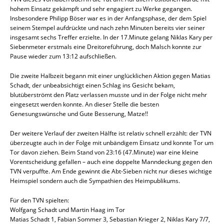
hohem Einsatz gekämpft und sehr engagiert zu Werke gegangen.
Insbesondere Philipp Böser war es in der Anfangsphase, der dem Spiel
seinem Stempel aufdrückte und nach zehn Minuten bereits vier seiner
insgesamt sechs Treffer erzielte. In der 17.Minute gelang Niklas Kary per
Siebenmeter erstmals eine Dreitoreführung, doch Malsch konnte zur
Pause wieder zum 13:12 aufschließen.
Die zweite Halbzeit begann mit einer unglücklichen Aktion gegen Matias
Schadt, der unbeabsichtigt einen Schlag ins Gesicht bekam,
blutüberströmt den Platz verlassen musste und in der Folge nicht mehr
eingesetzt werden konnte. An dieser Stelle die besten
Genesungswünsche und Gute Besserung, Matze!!
Der weitere Verlauf der zweiten Hälfte ist relativ schnell erzählt: der TVN
überzeugte auch in der Folge mit unbändigem Einsatz und konnte Tor um
Tor davon ziehen. Beim Stand von 23:16 (47.Minute) war eine kleine
Vorentscheidung gefallen – auch eine doppelte Manndeckung gegen den
TVN verpuffte. Am Ende gewinnt die Abt-Sieben nicht nur dieses wichtige
Heimspiel sondern auch die Sympathien des Heimpublikums.
Für den TVN spielten:
Wolfgang Schadt und Martin Haag im Tor
Matias Schadt 1, Fabian Sommer 3, Sebastian Krieger 2, Niklas Kary 7/7,