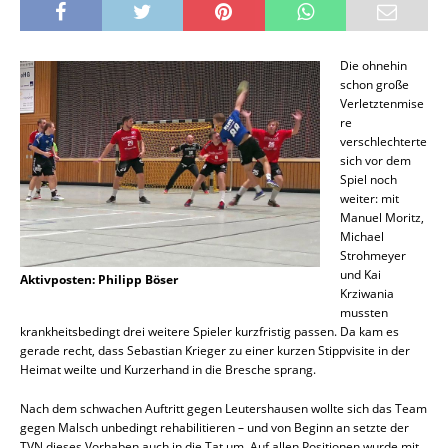
Die ohnehin
schon große
Verletztenmise
re
verschlechterte
sich vor dem
Spiel noch
weiter: mit
Manuel Moritz,
Michael
Strohmeyer
und Kai
Aktivposten: Philipp Böser
Krziwania
mussten
krankheitsbedingt drei weitere Spieler kurzfristig passen. Da kam es
gerade recht, dass Sebastian Krieger zu einer kurzen Stippvisite in der
Heimat weilte und Kurzerhand in die Bresche sprang.
Nach dem schwachen Auftritt gegen Leutershausen wollte sich das Team
gegen Malsch unbedingt rehabilitieren – und von Beginn an setzte der
TVN dieses Vorhaben auch in die Tat um. Auf allen Positionen wurde mit