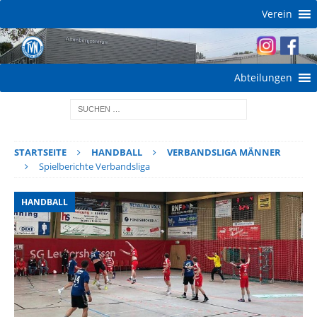
Verein
Abteilungen
STARTSEITE
HANDBALL
VERBANDSLIGA MÄNNER
Spielberichte Verbandsliga
HANDBALL