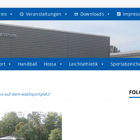
reis
Veranstaltungen
Downloads
Impres
ort
Handball
Hossa
Leichtathletik
Sportabzeich
FOL
us-auf-dem-waldsportplatz"