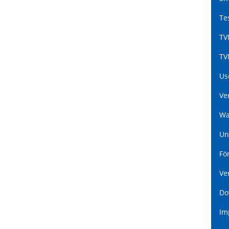
Te
TV
TV
Us
Ve
Wa
Un
Fö
Ve
Do
Im