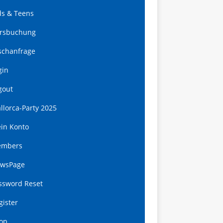
ds & Teens
rsbuchung
schanfrage
gin
gout
llorca-Party 2025
in Konto
mbers
wsPage
ssword Reset
gister
op