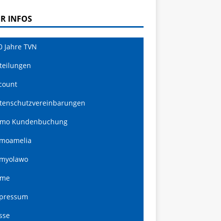
R INFOS
0 Jahre TVN
teilungen
count
tenschutzvereinbarungen
mo Kundenbuchung
moamelia
myolawo
ome
pressum
sse