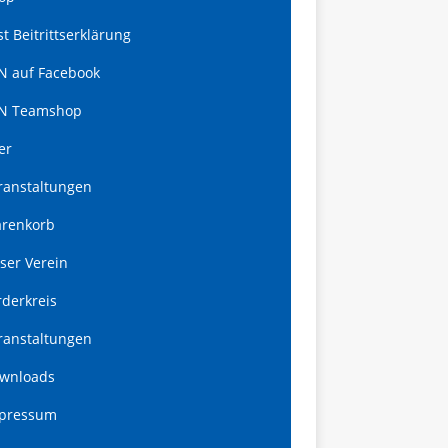
st Beitrittserklärung
N auf Facebook
N Teamshop
er
ranstaltungen
renkorb
ser Verein
rderkreis
ranstaltungen
wnloads
pressum