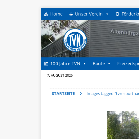
Home
Unser Verein
Förderk
100 Jahre TVN
Boule
Freizeitsp
7. AUGUST 2026
STARTSEITE
Images tagged "tvn-sportha