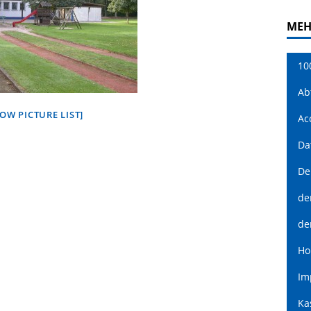
MEH
10
Ab
OW PICTURE LIST]
Ac
Da
De
de
de
H
Im
Ka