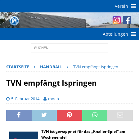
Verein
Abteilungen
STARTSEITE
HANDBALL
TVN empfängt Ispringen
TVN empfängt Ispringen
5. Februar 2014
moeb
TVN ist gewappnet für das „Knaller-Spiel“ am
Wochenende!