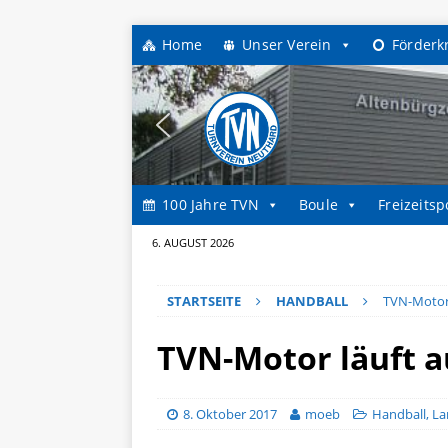
Home
Unser Verein
Förderk
100 Jahre TVN
Boule
Freizeitsp
6. AUGUST 2026
STARTSEITE
HANDBALL
TVN-Motor 
TVN-Motor läuft a
8. Oktober 2017
moeb
Handball
,
La