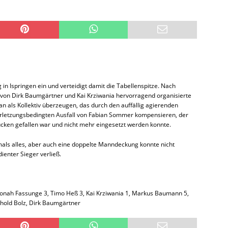
in Ispringen ein und verteidigt damit die Tabellenspitze. Nach
von Dirk Baumgärtner und Kai Krziwania hervorragend organisierte
n als Kollektiv überzeugen, das durch den auffällig agierenden
verletzungsbedingten Ausfall von Fabian Sommer kompensieren, der
Rücken gefallen war und nicht mehr eingesetzt werden konnte.
ls alles, aber auch eine doppelte Manndeckung konnte nicht
ienter Sieger verließ.
 Jonah Fassunge 3, Timo Heß 3, Kai Krziwania 1, Markus Baumann 5,
inhold Bolz, Dirk Baumgärtner