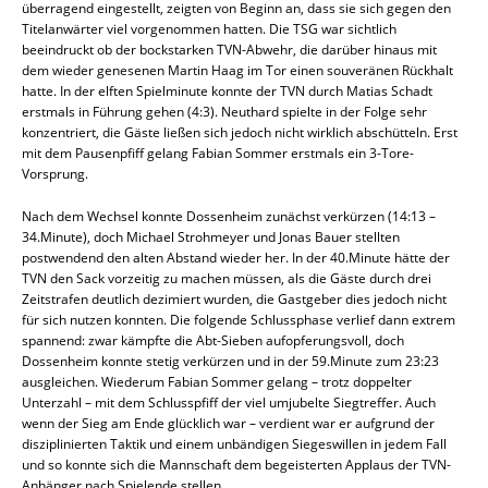
überragend eingestellt, zeigten von Beginn an, dass sie sich gegen den
Titelanwärter viel vorgenommen hatten. Die TSG war sichtlich
beeindruckt ob der bockstarken TVN-Abwehr, die darüber hinaus mit
dem wieder genesenen Martin Haag im Tor einen souveränen Rückhalt
hatte. In der elften Spielminute konnte der TVN durch Matias Schadt
erstmals in Führung gehen (4:3). Neuthard spielte in der Folge sehr
konzentriert, die Gäste ließen sich jedoch nicht wirklich abschütteln. Erst
mit dem Pausenpfiff gelang Fabian Sommer erstmals ein 3-Tore-
Vorsprung.
Nach dem Wechsel konnte Dossenheim zunächst verkürzen (14:13 –
34.Minute), doch Michael Strohmeyer und Jonas Bauer stellten
postwendend den alten Abstand wieder her. In der 40.Minute hätte der
TVN den Sack vorzeitig zu machen müssen, als die Gäste durch drei
Zeitstrafen deutlich dezimiert wurden, die Gastgeber dies jedoch nicht
für sich nutzen konnten. Die folgende Schlussphase verlief dann extrem
spannend: zwar kämpfte die Abt-Sieben aufopferungsvoll, doch
Dossenheim konnte stetig verkürzen und in der 59.Minute zum 23:23
ausgleichen. Wiederum Fabian Sommer gelang – trotz doppelter
Unterzahl – mit dem Schlusspfiff der viel umjubelte Siegtreffer. Auch
wenn der Sieg am Ende glücklich war – verdient war er aufgrund der
disziplinierten Taktik und einem unbändigen Siegeswillen in jedem Fall
und so konnte sich die Mannschaft dem begeisterten Applaus der TVN-
Anhänger nach Spielende stellen.