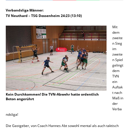
Verbandsliga Männer:
TV Neuthard – TSG Dossenheim 24:23 (13:10)
Mit
dem
zweite
n Sieg
im
zweite
n Spiel
gelingt
dem
TVN
ein
Auftak
t nach
Kein Durchkommen! Die TVN-Abwehr hatte ordentlich
Maß in
Beton angerührt
der
Verba
ndsliga!
Die Gastgeber, von Coach Hannes Abt sowohl mental als auch taktisch