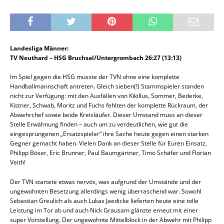
Landesliga Männer:
TV Neuthard – HSG Bruchsal/Untergrombach 26:27 (13:13)
Im Spiel gegen die HSG musste der TVN ohne eine komplette
Handballmannschaft antreten. Gleich sieben(!) Stammspieler standen
nicht zur Verfügung: mit den Ausfällen von Kikillus, Sommer, Bederke,
Kistner, Schwab, Moritz und Fuchs fehlten der komplette Rückraum, der
Abwehrchef sowie beide Kreisläufer. Dieser Umstand muss an dieser
Stelle Erwähnung finden – auch um zu verdeutlichen, wie gut die
eingesprungenen „Ersatzspieler“ ihre Sache heute gegen einen starken
Gegner gemacht haben. Vielen Dank an dieser Stelle für Euren Einsatz,
Philipp Böser, Eric Brunner, Paul Baumgärtner, Timo Schäfer und Florian
Veith!
Der TVN startete etwas nervös, was aufgrund der Umstände und der
ungewohnten Besetzung allerdings wenig überraschend war. Sowohl
Sebastian Greulich als auch Lukas Jaedicke lieferten heute eine tolle
Leistung im Tor ab und auch Nick Grausam glänzte erneut mit einer
super Vorstellung. Der ungewohnte Mittelblock in der Abwehr mit Philipp