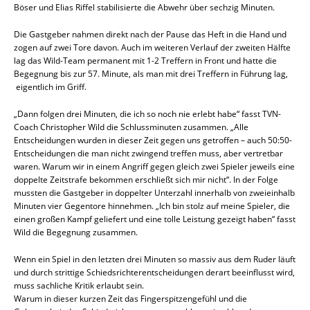
Böser und Elias Riffel stabilisierte die Abwehr über sechzig Minuten.
Die Gastgeber nahmen direkt nach der Pause das Heft in die Hand und
zogen auf zwei Tore davon. Auch im weiteren Verlauf der zweiten Hälfte
lag das Wild-Team permanent mit 1-2 Treffern in Front und hatte die
Begegnung bis zur 57. Minute, als man mit drei Treffern in Führung lag,
eigentlich im Griff.
„Dann folgen drei Minuten, die ich so noch nie erlebt habe“ fasst TVN-
Coach Christopher Wild die Schlussminuten zusammen. „Alle
Entscheidungen wurden in dieser Zeit gegen uns getroffen – auch 50:50-
Entscheidungen die man nicht zwingend treffen muss, aber vertretbar
waren. Warum wir in einem Angriff gegen gleich zwei Spieler jeweils eine
doppelte Zeitstrafe bekommen erschließt sich mir nicht“. In der Folge
mussten die Gastgeber in doppelter Unterzahl innerhalb von zweieinhalb
Minuten vier Gegentore hinnehmen. „Ich bin stolz auf meine Spieler, die
einen großen Kampf geliefert und eine tolle Leistung gezeigt haben“ fasst
Wild die Begegnung zusammen.
Wenn ein Spiel in den letzten drei Minuten so massiv aus dem Ruder läuft
und durch strittige Schiedsrichterentscheidungen derart beeinflusst wird,
muss sachliche Kritik erlaubt sein.
Warum in dieser kurzen Zeit das Fingerspitzengefühl und die