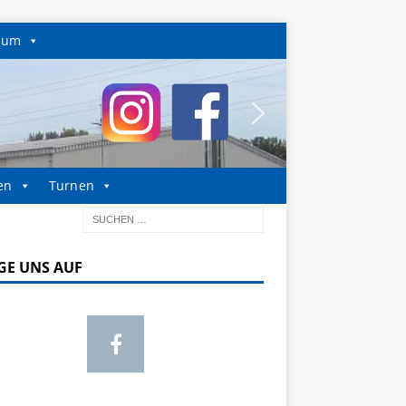
sum
en
Turnen
GE UNS AUF