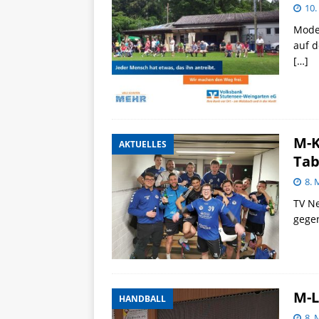
10.
Mode
auf 
[…]
M-K
AKTUELLES
Tab
8. 
TV Ne
gegen
M-L
HANDBALL
8. 