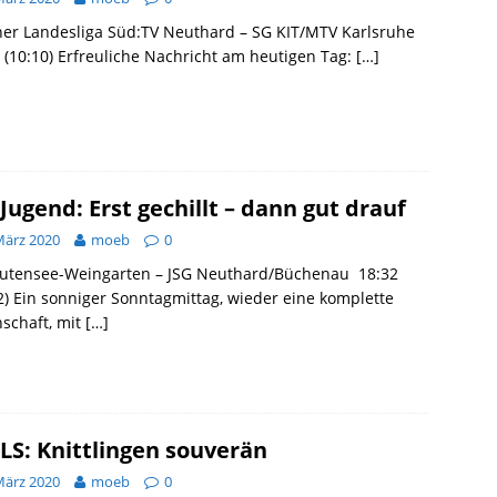
er Landesliga Süd:TV Neuthard – SG KIT/MTV Karlsruhe
 (10:10) Erfreuliche Nachricht am heutigen Tag:
[…]
Jugend: Erst gechillt – dann gut drauf
März 2020
moeb
0
tutensee-Weingarten – JSG Neuthard/Büchenau 18:32
2) Ein sonniger Sonntagmittag, wieder eine komplette
schaft, mit
[…]
LS: Knittlingen souverän
März 2020
moeb
0