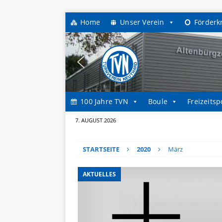
Home
Unser Verein
Förderk
100 Jahre TVN
Boule
Freizeitsp
7. AUGUST 2026
STARTSEITE
2020
März
AKTUELLES