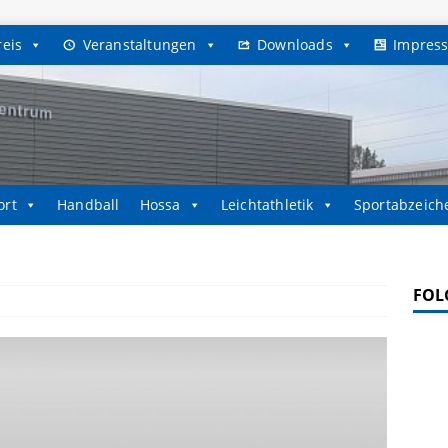
reis
Veranstaltungen
Downloads
Impres
ort
Handball
Hossa
Leichtathletik
Sportabzeich
FOL