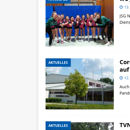
13.
JSG 
Diens
Cor
AKTUELLES
auf
12.
Auch 
Pand
TVN
AKTUELLES