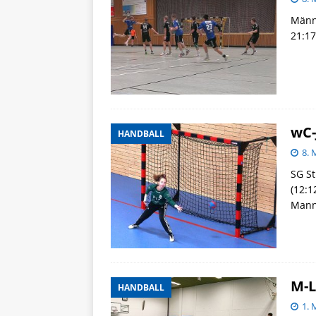
Männ
21:17
wC-
HANDBALL
8. 
SG S
(12:1
Mann
M-L
HANDBALL
1. 