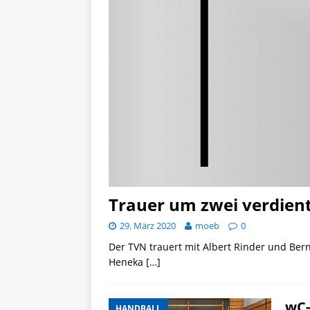
Trauer um zwei verdient
29. März 2020
moeb
0
Der TVN trauert mit Albert Rinder und Ber
Heneka
[…]
wC-
HANDBALL