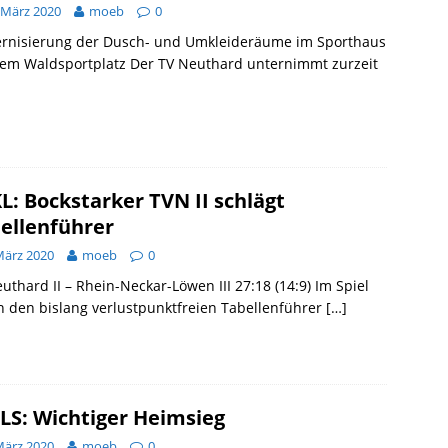
 März 2020
moeb
0
rnisierung der Dusch- und Umkleideräume im Sporthaus
dem Waldsportplatz Der TV Neuthard unternimmt zurzeit
L: Bockstarker TVN II schlägt
ellenführer
März 2020
moeb
0
uthard II – Rhein-Neckar-Löwen III 27:18 (14:9) Im Spiel
 den bislang verlustpunktfreien Tabellenführer
[…]
LS: Wichtiger Heimsieg
März 2020
moeb
0